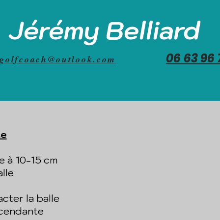
Jérémy Belliard
06 63 96 
bgolfcoach@outlook.com
te
e à 10-15 cm
alle
cter la balle
scendante