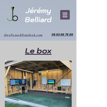
Jérémy
Belliard
06 63 96 75 69
jbgolfcoach@outlook.com
Le box