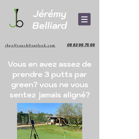
Jérémy
Belliard
06 63 96 75 69
jbgolfcoach@outlook.com
Vous en avez assez de
prendre 3 putts par
green? vous ne vous
sentez jamais aligné?